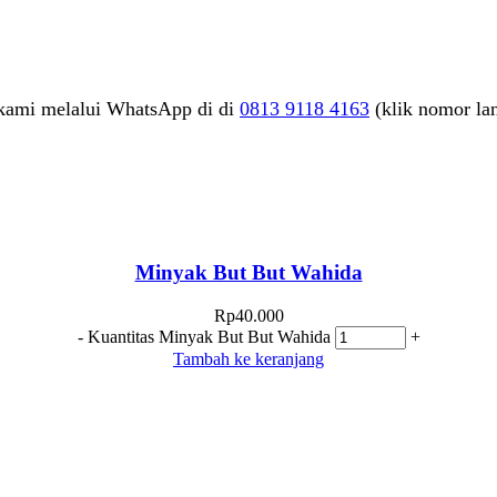
kami melalui WhatsApp di di
0813 9118 4163
(klik nomor la
Minyak But But Wahida
Rp
40.000
-
Kuantitas Minyak But But Wahida
+
Tambah ke keranjang