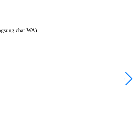
ngsung chat WA)
T