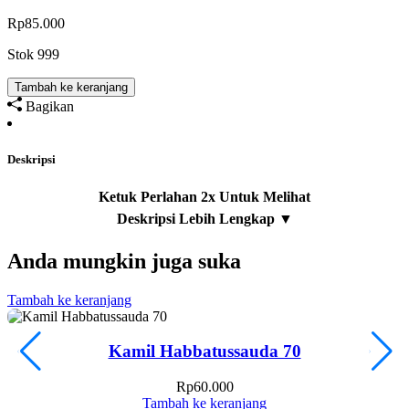
Rp
85.000
Stok 999
Tambah ke keranjang
Bagikan
Deskripsi
Anda mungkin juga suka
Tambah ke keranjang
T
Kamil Habbatussauda 70
Rp
60.000
Tambah ke keranjang