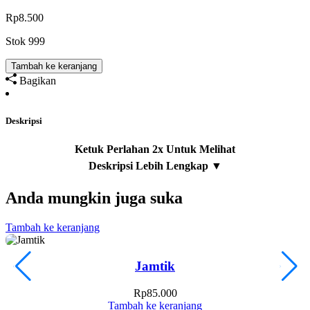
Rp
8.500
Stok 999
Tambah ke keranjang
Bagikan
Deskripsi
Anda mungkin juga suka
Tambah ke keranjang
T
Jamtik
Rp
85.000
Tambah ke keranjang