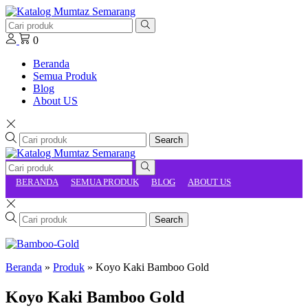
0
Beranda
Semua Produk
Blog
About US
Search
BERANDA
SEMUA PRODUK
BLOG
ABOUT US
Search
Beranda
»
Produk
»
Koyo Kaki Bamboo Gold
Koyo Kaki Bamboo Gold