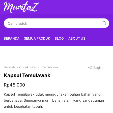
BERANDA
SEMUA PRODUK
BLOG
ABOUT US
Beranda
»
Produk
»
Kapsul Temulawak
Bagikan
Kapsul Temulawak
Rp
45.000
Kapsul Temulawak tidak menggunakan bahan bahan yang
berbahaya. Semuanya murni bahan alami yang sangat aman
untuk kesehatan tubuh.