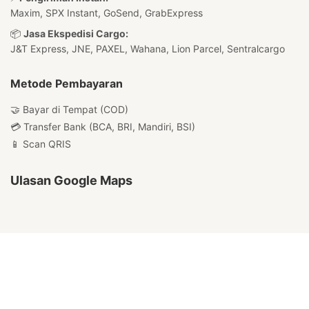
Maxim, SPX Instant, GoSend, GrabExpress
📦
Jasa Ekspedisi Cargo:
J&T Express, JNE, PAXEL, Wahana, Lion Parcel, Sentralcargo
Metode Pembayaran
🤝 Bayar di Tempat (COD)
💳 Transfer Bank (BCA, BRI, Mandiri, BSI)
📱 Scan QRIS
Ulasan Google Maps
@Copyright Katalog Mumtaz Semarang.
All Rights Reserved
Shipping Policy
|
Refund Policy