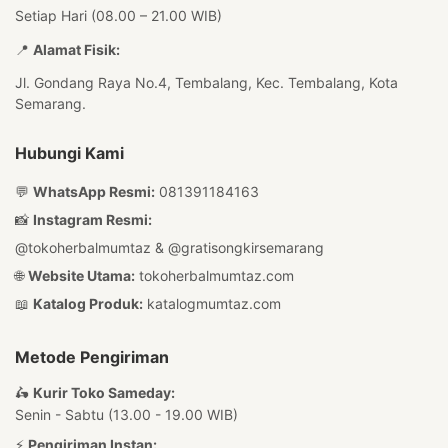
Setiap Hari (08.00 – 21.00 WIB)
📍
Alamat Fisik:
Jl. Gondang Raya No.4, Tembalang, Kec. Tembalang, Kota
Semarang.
Hubungi Kami
💬
WhatsApp Resmi:
081391184163
📸
Instagram Resmi:
@tokoherbalmumtaz
&
@gratisongkirsemarang
🌐
Website Utama:
tokoherbalmumtaz.com
📖
Katalog Produk:
katalogmumtaz.com
Metode Pengiriman
🛵
Kurir Toko Sameday:
Senin - Sabtu (13.00 - 19.00 WIB)
⚡
Pengiriman Instan: