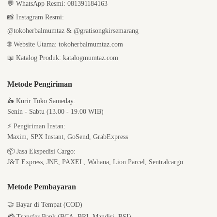
💬
WhatsApp Resmi:
081391184163
📸
Instagram Resmi:
@tokoherbalmumtaz
&
@gratisongkirsemarang
🌐
Website Utama:
tokoherbalmumtaz.com
📖
Katalog Produk:
katalogmumtaz.com
Metode Pengiriman
🛵
Kurir Toko Sameday:
Senin - Sabtu (13.00 - 19.00 WIB)
⚡
Pengiriman Instan:
Maxim, SPX Instant, GoSend, GrabExpress
📦
Jasa Ekspedisi Cargo:
J&T Express, JNE, PAXEL, Wahana, Lion Parcel, Sentralcargo
Metode Pembayaran
🤝 Bayar di Tempat (COD)
💳 Transfer Bank (BCA, BRI, Mandiri, BSI)