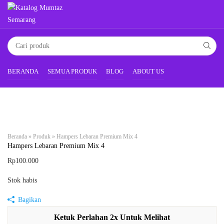
BERANDA
SEMUA PRODUK
BLOG
ABOUT US
Beranda
»
Produk
»
Hampers Lebaran Premium Mix 4
Hampers Lebaran Premium Mix 4
Rp
100.000
Stok habis
Bagikan