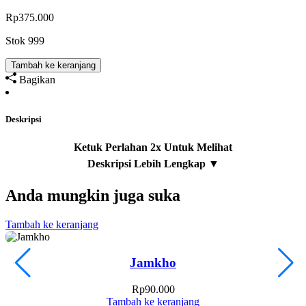
Rp
375.000
Stok 999
Tambah ke keranjang
Bagikan
Deskripsi
Anda mungkin juga suka
Tambah ke keranjang
T
Jamkho
Rp
90.000
Tambah ke keranjang