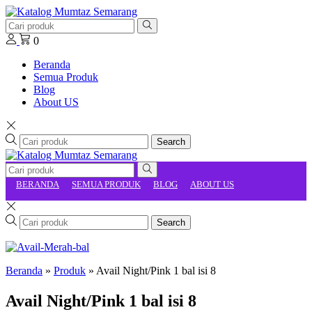
0
Beranda
Semua Produk
Blog
About US
Search
BERANDA
SEMUA PRODUK
BLOG
ABOUT US
Search
Beranda
»
Produk
»
Avail Night/Pink 1 bal isi 8
Avail Night/Pink 1 bal isi 8